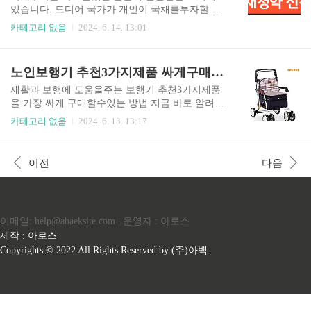
있습니다. 야경코스는 ..
전으로 나누어 집니다. 안드로이드 사용자및 아이
있습니다. 드디어 국가가 개인이 국채를투자할수
폰 사용자분들모두 사용이가능하니 아래에서 다운
있게 개인투자용국채를 발행합니다. 24년도에는
카테고리 없음
2024. 6. 14. 13:01
로드후 사용하시면 됩니다. 컴시간알리미 학생용
총1조원의 국채만 발행한다고 하니 서둘러서 투자
앱(안드로이드) 컴시간알리미 교사용앱(안드로
방법 확인해 보시기 바랍니다. 목차 국채투자예
이드) 컴시간알리미 학생 교사 겸용앱 (ios) pc이용
상사례안전한 상품인 국채에 대한 관심이 높은데
노인보행기 추천3가지제품 싸게구매하기
자 컴시간알리미 바로가기컴퓨터를 통해서 컴시간
과연 얼마 투자해서 얼마벌수있는지 궁금하실겁니
알리미를 사용하고 싶으신분들은 아래 공식사이트
다. 아래표의 투자예상사례를 통해서 확인해 보실
재활과 보행에 도움을주는 보행기 추천3가지제품
를 통해..
수있습니다. 국채투자청약하는 방법나라에서
을 가장 싸게 구매할수있는 방법 지금 바로 알려드
지정한 투자기관인 미래에셋증권에서 청약을 할수
립니다. 추천3가지제품 확인하고 바로 구매하실수
카테고리 없음
2024. 6. 13. 13:17
있습니다. 첫번째로 미래에셋증권에서 전용계좌
있습니다. 목차노인보행기 추천3가지제품 1. 코
를 계설해야 합니다. 계좌개설후에 직접방문또는
와제품 노인보행기 보행기 제조로 유명한 일본제
온라인으로 청약신청을 통해 국채투자를 하실수있
품입니다. 그중에서도 코와브랜드 노인복지용구제
이전
다음
는데 온라인청약신청을 추천드립니다. 계좌개설
조로 유명한 브랜드입니다. 우리나라보다 더빨리
도 온라인으로 하는것이 편합니다. 일단 모바일 미
고령화가 진행된 일본에서도 노인복지에 대한 관
래에셋앱을 ..
심이 많기 때문에 제품을 잘만듭니다. 코와제품은
보행기 프레임과 의자가 튼튼하고 단단한편입니
이메일: help@abaeksite.com | 운영자 : 아로스
다. 보행기 뒤쪽에는 큰가방이 있어서 용품을 넣고
다니기 편리합니다. 브레이크성능도 좋아 긴급하
제작 : 아로스
게 제동을 해야하는경우에도 잘제동이 됩니다. 보
Copyrights © 2022 All Rights Reserved by (주)아백.
행기측면에 빨간 불빛이 주기적으로 깜빡이는데
어두울때 보행기 위치를 알려주는 역활을 해서 안
전을 지켜줍니..