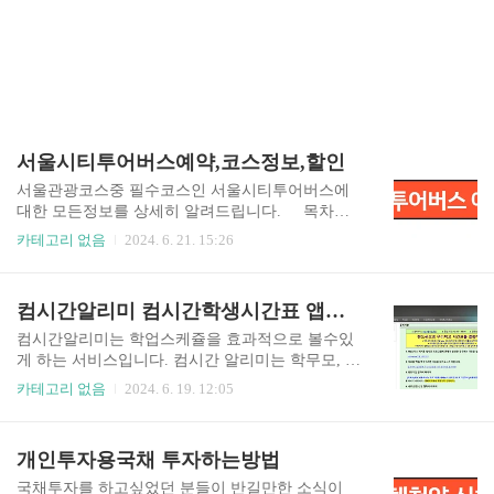
서울시티투어버스예약,코스정보,할인
서울관광코스중 필수코스인 서울시티투어버스에
대한 모든정보를 상세히 알려드립니다. 목차서
울시티버스 예약바로가기 서울시티버스는 크게2
카테고리 없음
2024. 6. 21. 15:26
종류가 있습니다. 서울타이거버스와 노랑풍선서울
시티버스가 있습니다. 버스종류별로 코스내용이
조금씩 차이가있는데 확인해 보시기 바랍니다. 버
컴시간알리미 컴시간학생시간표 앱다운로드및 사용방법
스종류별 코스내용 서울타이거버스 도심고궁남산
>>야경코스>>도심고궁남산+서울타워전망대 코스
컴시간알리미는 학업스케쥴을 효과적으로 볼수있
노랑풍선 서울시티버스 전통문화코스>> 야간운행
게 하는 서비스입니다. 컴시간 알리미는 학무모, 학
코스>>전통문화코스+ 남산케이블카 코스 서울타
생, 교사가 사용을 하게 되는데요. 아래 컴시간알리
카테고리 없음
2024. 6. 19. 12:05
이거버스 예약하기 서울시티투어 노랑풍선 버스
미 사이트를 통해서도 이용이 가능하지만 모바일
예약하기 타이거버스운행노선 서울의 대표명소인
앱을 설치하셔서 사용하시는것을 추천드립니다.
남산서울타워, 명동, 남산골 한옥마을, 창덕궁, 인
훨씬 간편하게 사용하실수 있습니다. 목차 컴시간
개인투자용국채 투자하는방법
사동등을 방문할수있습니다. 야경코스 1일1회만
알리미 홈페이지 바로가기컴시간알리미 공식앱 다
운영하는 야경코스는 출발40분전에부터 탑승할수
운로드컴시간알리미앱은 학생용 버전과 교사용버
국채투자를 하고싶었던 분들이 반길만한 소식이